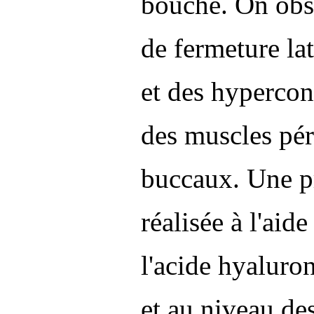
bouche. On obs
de fermeture lat
et des hypercon
des muscles péri
buccaux. Une pr
réalisée à l'aid
l'acide hyaluro
et au niveau des