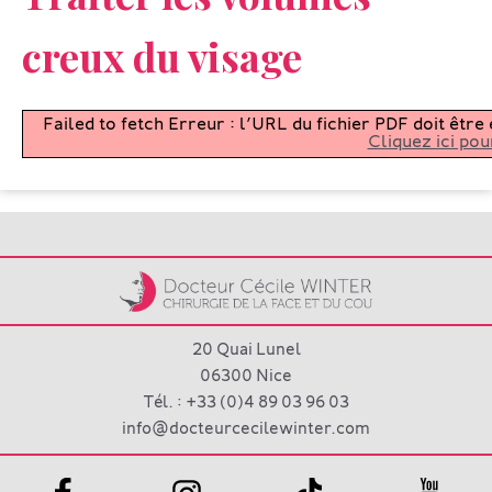
creux du visage
Failed to fetch Erreur : l’URL du fichier PDF doit êt
Cliquez ici pou
20 Quai Lunel
06300 Nice
Tél. : +33 (0)4 89 03 96 03
info@docteurcecilewinter.com