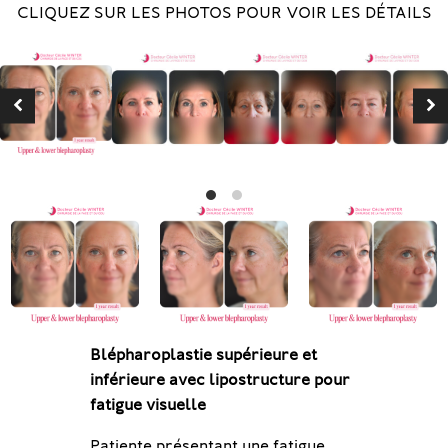
CLIQUEZ SUR LES PHOTOS POUR VOIR LES DÉTAILS
Blépharoplastie supérieure et
Chirurgie Esthétique du Visage et
Blépharoplastie Chirurgicale
inférieure avec lipostructure pour
Prévention
La fatigue visuelle est un motif
fatigue visuelle
Le visage est une structure
fréquent de consultation en
Patiente présentant une fatigue
extrêmement complexe sur le
chirurgie du visage. L’apparition de