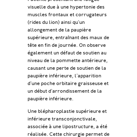
visuelle due à une hypertonie des
plan anatomique et très délicate
poches sous les yeux et le manque
muscles frontaux et corrugateurs
sur le plan esthétique. La
de soutien de la paupière inférieure
(rides du lion) ainsi qu'un
combinaison de compétences en
peuvent entraîner une sécheresse
allongement de la paupière
chirurgie du visage, en chirurgie
oculaire. L'excès de peau sur la
supérieure, entraînant des maux de
esthétique et en médecine
paupière supérieure peut
tête en fin de journée. On observe
esthétique permet une prise en
également réduire le champ visuel
également un défaut de soutien au
charge globale et optimale.
et provoquer des maux de tête en
niveau de la pommette antérieure,
fin de journée.
Pour cette patiente, une
causant une perte de soutien de la
blépharoplastie supérieure et
La blépharoplastie chirurgicale est
paupière inférieure, l'apparition
inférieure a été réalisée sans
le traitement de référence pour
d'une poche orbitaire graisseuse et
cicatrice visible, dans le but
les poches sous les yeux et l'excès
un début d'arrondissement de la
d’illuminer le regard. Une
de peau sur la paupière supérieure.
paupière inférieure.
lipostructure a été effectuée pour
Il s'agit d'une intervention
Une blépharoplastie supérieure et
rehausser les pommettes et
ambulatoire avec d'excellents
inférieure transconjonctivale,
améliorer les contours du visage.
résultats et une gêne minimale
associée à une lipostructure, a été
En complément, des injections
pour le patient.
réalisée. Cette chirurgie permet de
d’acide hyaluronique ont été