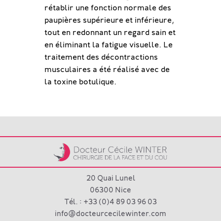
Le résultat présenté ici est
rétablir une fonction normale des
réalisées au niveau des rides du
observé un an après l’intervention.
paupières supérieure et inférieure,
sourire et de l'ovale du visage afin
tout en redonnant un regard sain et
d’harmoniser et de perfectionner
en éliminant la fatigue visuelle. Le
l’apparence générale.
traitement des décontractions
musculaires a été réalisé avec de
la toxine botulique.
20 Quai Lunel
06300 Nice
Tél. : +33 (0)4 89 03 96 03
info@docteurcecilewinter.com