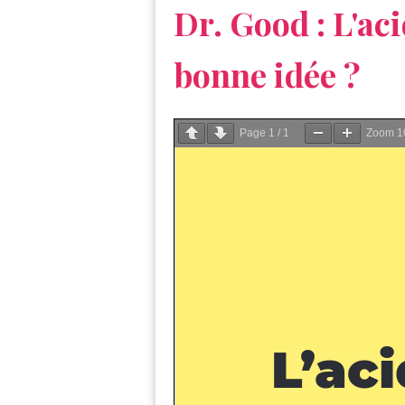
Dr. Good : L'ac
bonne idée ?
Page
1
/
1
Zoom
1